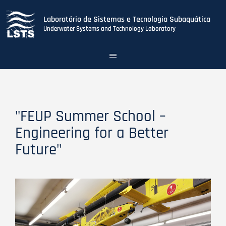
Laboratório de Sistemas e Tecnologia Subaquática
Underwater Systems and Technology Laboratory
Toggle
navigation
Skip
to
main
content
"FEUP Summer School –
Engineering for a Better
Future"