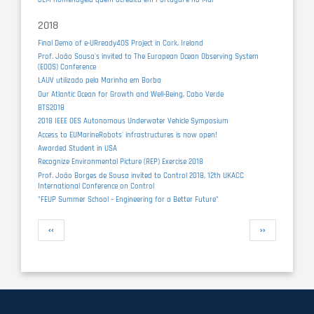
2018
Final Demo of e-URready4OS Project in Cork, Ireland
Prof. João Sousa's invited to The European Ocean Observing System
(EOOS) Conference
LAUV utilizado pela Marinha em Borba
Our Atlantic Ocean for Growth and Well-Being, Cabo Verde
BTS2018
2018 IEEE OES Autonomous Underwater Vehicle Symposium
Access to EUMarineRobots' infrastructures is now open!
Awarded Student in USA
Recognize Environmental Picture (REP) Exercise 2018
Prof. João Borges de Sousa invited to Control 2018, 12th UKACC
International Conference on Control
"FEUP Summer School – Engineering for a Better Future"
Pagination
Previous
Next
‹‹
››
page
page