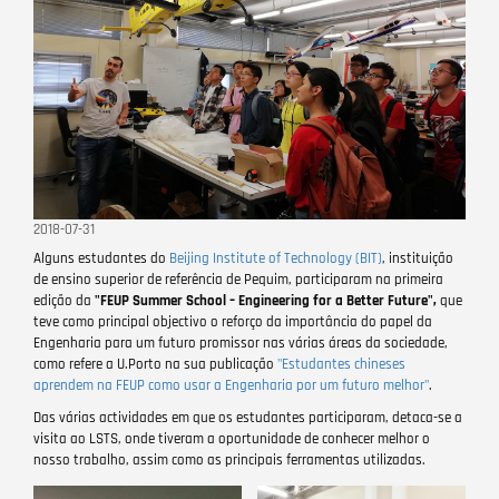
2018-07-31
Alguns estudantes do
Beijing Institute of Technology (BIT)
, instituição
de ensino superior de referência de Pequim, participaram na primeira
edição da
"FEUP Summer School – Engineering for a Better Future",
que
teve como principal objectivo o reforço da importância do papel da
Engenharia para um futuro promissor nas várias áreas da sociedade,
como refere a U.Porto na sua publicação
"Estudantes chineses
aprendem na FEUP como usar a Engenharia por um futuro melhor"
.
Das várias actividades em que os estudantes participaram, detaca-se a
visita ao LSTS, onde tiveram a oportunidade de conhecer melhor o
nosso trabalho, assim como as principais ferramentas utilizadas.
Image
Image