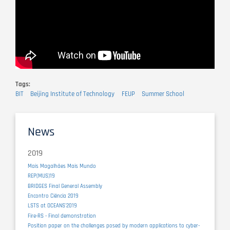
Tags
BIT
Beijing Institute of Technology
FEUP
Summer School
News
2019
Mais Magalhães Mais Mundo
REP(MUS)19
BRIDGES Final General Assembly
Encontro Ciência 2019
LSTS at OCEANS'2019
Fire-RS - Final demonstration
Position paper on the challenges posed by modern applications to cyber-