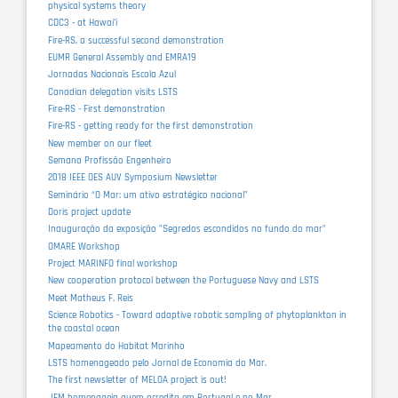
physical systems theory
CDC3 - at Hawaiʻi
Fire-RS, a successful second demonstration
EUMR General Assembly and EMRA19
Jornadas Nacionais Escola Azul
Canadian delegation visits LSTS
Fire-RS - First demonstration
Fire-RS - getting ready for the first demonstration
New member on our fleet
Semana Profissão Engenheiro
2018 IEEE OES AUV Symposium Newsletter
Seminário “O Mar: um ativo estratégico nacional”
Doris project update
Inauguração da exposição "Segredos escondidos no fundo do mar"
OMARE Workshop
Project MARINFO final workshop
New cooperation protocol between the Portuguese Navy and LSTS
Meet Matheus F. Reis
Science Robotics - Toward adaptive robotic sampling of phytoplankton in
the coastal ocean
Mapeamento do Habitat Marinho
LSTS homenageado pelo Jornal de Economia do Mar.
The first newsletter of MELOA project is out!
JEM homenageia quem acredita em Portugal e no Mar