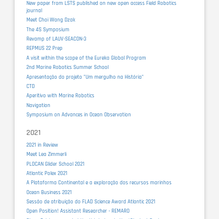
New paper from LSTS published on new open access Field Robotics
journal
Meet Choi Wang Dzak
The 4S Symposium
Revamp of LAUV-SEACON-3
REPMUS 22 Prep
A visit within the scope of the Eureka Global Program
2nd Marine Robotics Summer School
Apresentação do projeto "Um mergulho na História"
CTD
Aperitivo with Marine Robotics
Navigation
Symposium on Advances in Ocean Observation
2021
2021 in Review
Meet Lea Zimmerli
PLOCAN Glider School 2021
Atlantic Polex 2021
A Plataforma Continental e a exploração dos recursos marinhos
Ocean Business 2021
Sessão de atribuição do FLAD Science Award Atlantic 2021
Open Position! Assistant Researcher - REMARO