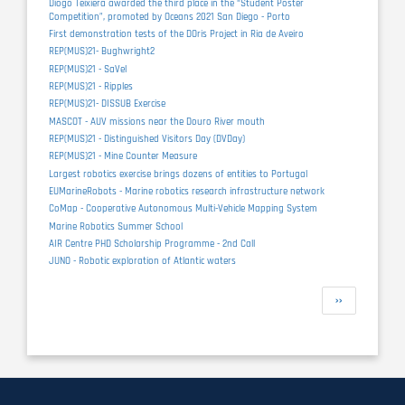
Diogo Teixiera awarded the third place in the “Student Poster
Competition”, promoted by Oceans 2021 San Diego - Porto
First demonstration tests of the DOris Project in Ria de Aveiro
REP(MUS)21- Bughwright2
REP(MUS)21 - SaVel
REP(MUS)21 - Ripples
REP(MUS)21- DISSUB Exercise
MASCOT - AUV missions near the Douro River mouth
REP(MUS)21 - Distinguished Visitors Day (DVDay)
REP(MUS)21 - Mine Counter Measure
Largest robotics exercise brings dozens of entities to Portugal
EUMarineRobots - Marine robotics research infrastructure network
CoMap - Cooperative Autonomous Multi-Vehicle Mapping System
Marine Robotics Summer School
AIR Centre PHD Scholarship Programme - 2nd Call
JUNO - Robotic exploration of Atlantic waters
Pagination
Next
››
page